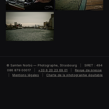
© Samten Norbù — Photographe, Strasbourg
|
SIRET : 494
086 879 00017
|
+33 6 20 23 69 01
|
Revue de presse
|
Mentions légales
|
Charte de la photographie équitable