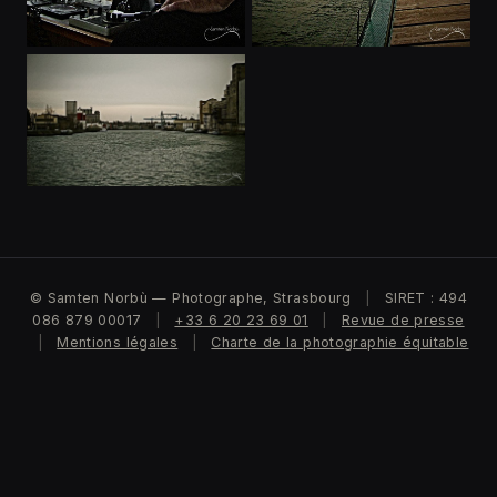
© Samten Norbù — Photographe, Strasbourg
|
SIRET : 494
086 879 00017
|
+33 6 20 23 69 01
|
Revue de presse
|
Mentions légales
|
Charte de la photographie équitable