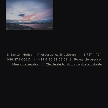
© Samten Norbù — Photographe, Strasbourg
|
SIRET : 494
086 879 00017
|
+33 6 20 23 69 01
|
Revue de presse
|
Mentions légales
|
Charte de la photographie équitable