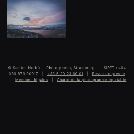
© Samten Norbù — Photographe, Strasbourg
|
SIRET : 494
086 879 00017
|
+33 6 20 23 69 01
|
Revue de presse
|
Mentions légales
|
Charte de la photographie équitable