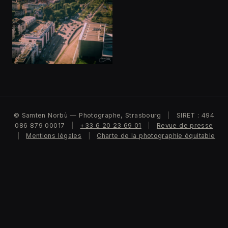
© Samten Norbù — Photographe, Strasbourg
|
SIRET : 494
086 879 00017
|
+33 6 20 23 69 01
|
Revue de presse
|
Mentions légales
|
Charte de la photographie équitable