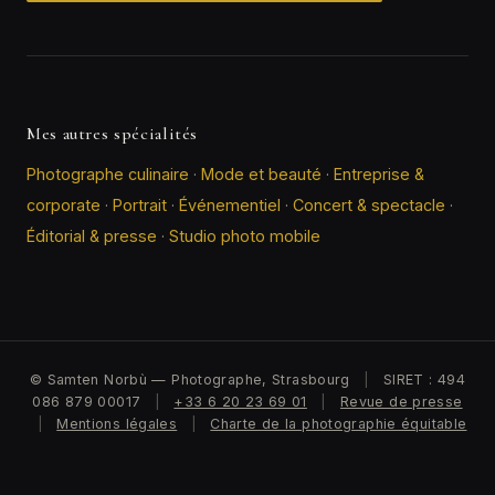
Mes autres spécialités
Photographe culinaire
·
Mode et beauté
·
Entreprise &
corporate
·
Portrait
·
Événementiel
·
Concert & spectacle
·
Éditorial & presse
·
Studio photo mobile
© Samten Norbù — Photographe, Strasbourg
|
SIRET : 494
086 879 00017
|
+33 6 20 23 69 01
|
Revue de presse
|
Mentions légales
|
Charte de la photographie équitable