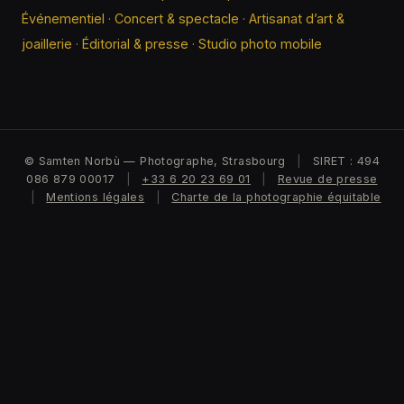
Événementiel
·
Concert & spectacle
·
Artisanat d’art &
joaillerie
·
Éditorial & presse
·
Studio photo mobile
© Samten Norbù — Photographe, Strasbourg
|
SIRET : 494
086 879 00017
|
+33 6 20 23 69 01
|
Revue de presse
|
Mentions légales
|
Charte de la photographie équitable