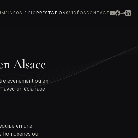
UMS
INFOS / BIO
PRESTATIONS
VIDÉOS
CONTACT
en Alsace
otre événement ou en
— avec un éclairage
 équipe en une
its homogènes ou